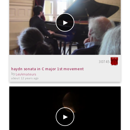
30745
haydn sonata in C major 1st movement
by
LesAmateurs
about 12 years ago