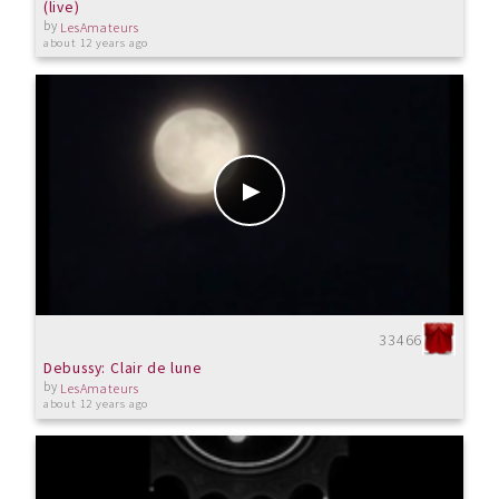
(live)
by
LesAmateurs
about 12 years ago
33466
Debussy: Clair de lune
by
LesAmateurs
about 12 years ago