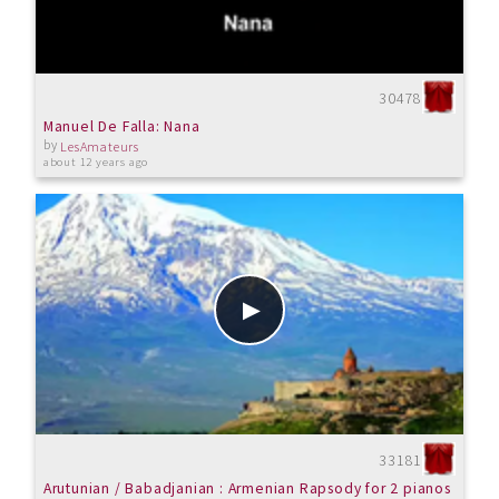
30478
Manuel De Falla: Nana
by
LesAmateurs
about 12 years ago
33181
Arutunian / Babadjanian : Armenian Rapsody for 2 pianos