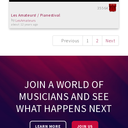
35564
Les Amateurs! / Pianestival
by
LesAmateurs
about 12 years ago
Previous
1
2
Next
JOIN A WORLD OF
MUSICIANS AND SEE
WHAT HAPPENS NEXT
LEARN MORE
JOIN US