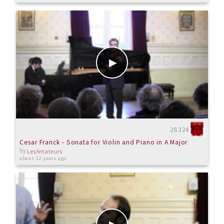
28324
Cesar Franck - Sonata for Violin and Piano in A Major
by
LesAmateurs
about 12 years ago