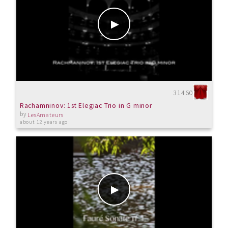
31460
Rachamninov: 1st Elegiac Trio in G minor
by
LesAmateurs
about 12 years ago