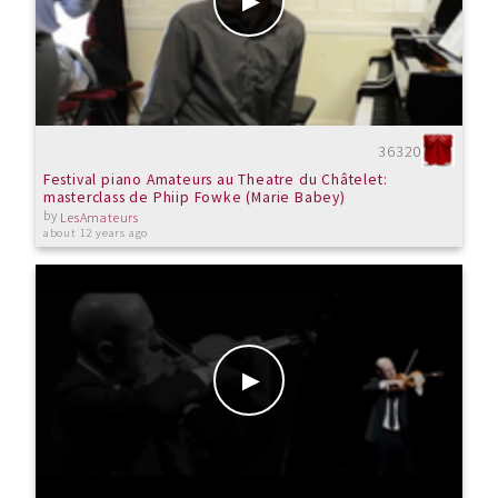
36320
Festival piano Amateurs au Theatre du Châtelet:
masterclass de Phiip Fowke (Marie Babey)
by
LesAmateurs
about 12 years ago