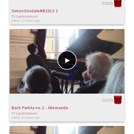
33625
SimonGrisdaleMB2013 1
by
LesAmateurs
about 12 years ago
31975
Bach Partita no.2 - Allemande
by
LesAmateurs
about 12 years ago