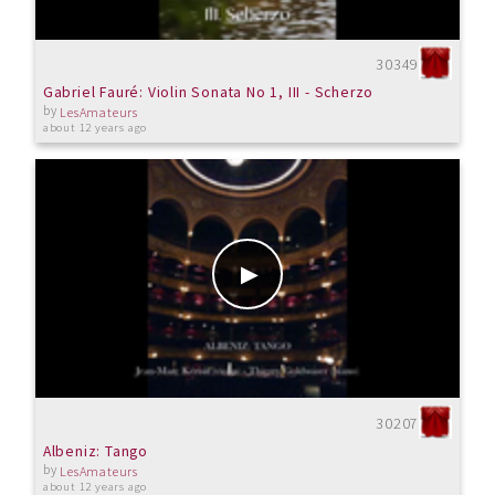
30349
Gabriel Fauré: Violin Sonata No 1, III - Scherzo
by
LesAmateurs
about 12 years ago
30207
Albeniz: Tango
by
LesAmateurs
about 12 years ago