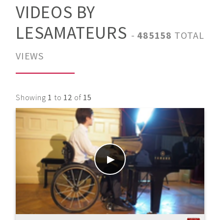
VIDEOS BY
LESAMATEURS
-
485158
TOTAL
VIEWS
Showing
1
to
12
of
15